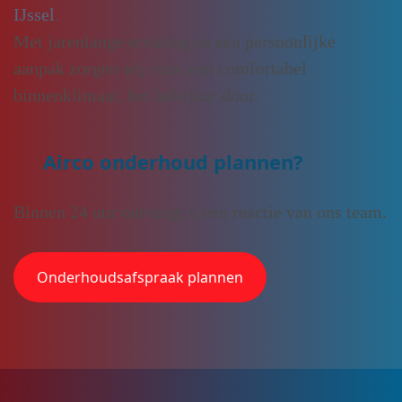
IJssel
.
Met jarenlange ervaring en een persoonlijke
aanpak zorgen wij voor een comfortabel
binnenklimaat, het hele jaar door.
Airco onderhoud plannen?
Binnen 24 uur ontvangt u een reactie van ons team.
Onderhoudsafspraak plannen