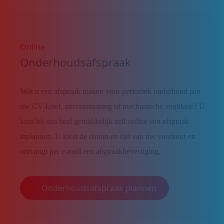
Online
Onderhoudsafspraak
Wilt u een afspraak maken voor periodiek onderhoud aan
uw CV-ketel, airconditioning of mechanische ventilatie? U
kunt bij ons heel gemakkelijk zelf online een afspraak
inplannen. U kiest de datum en tijd van uw voorkeur en
ontvangt per e-mail een afspraakbevestiging.
Onderhoudsafspraak plannen