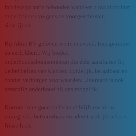
fabrieksgarantie behouden wanneer u uw airco laat
onderhouden volgens de voorgeschreven
richtlijnen.
Bij Aktie BV geloven we in eenvoud, transparantie
en eerlijkheid. Wij bieden
onderhoudsabonnementen die écht aansluiten bij
de behoeften van klanten: duidelijk, betaalbaar en
zonder verborgen voorwaarden. Uiteraard is ook
eenmalig onderhoud bij ons mogelijk.
Kortom: met goed onderhoud blijft uw airco
zuinig, stil, betrouwbaar en ademt u altijd schone,
frisse lucht.