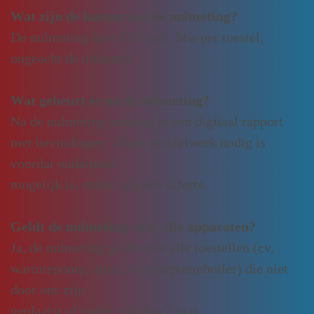
Wat zijn de kosten van de nulmeting?
De nulmeting kost € 89 incl. btw per toestel,
ongeacht de uitkomst.
Wat gebeurt er na de nulmeting?
Na de nulmeting ontvang je een digitaal rapport
met bevindingen. Als er herstelwerk nodig is
voordat onderhoud
mogelijk is, sturen wij een offerte.
Geldt de nulmeting voor alle apparaten?
Ja, de nulmeting geldt voor alle toestellen (cv,
warmtepomp, airco, warmtepompboiler) die niet
door ons zijn
geplaatst of ouder zijn dan 2 jaar.