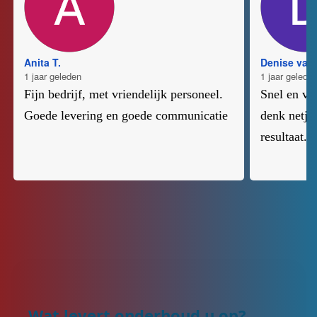
Anita T.
Denise van 
1 jaar geleden
1 jaar gelede
Fijn bedrijf, met vriendelijk personeel.
Snel en va
Goede levering en goede communicatie
denk netje
resultaat.
Wat levert onderhoud u op?