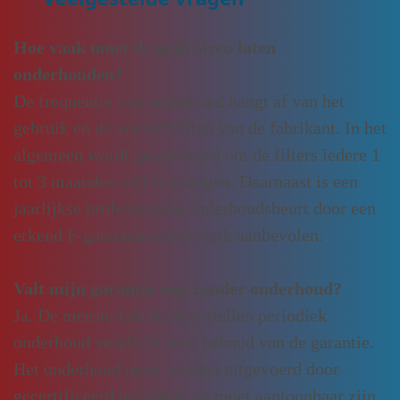
Hoe vaak moet ik mijn airco laten
onderhouden?
De frequentie van onderhoud hangt af van het
gebruik en de voorschriften van de fabrikant. In het
algemeen wordt geadviseerd om de filters iedere 1
tot 3 maanden zelf te reinigen. Daarnaast is een
jaarlijkse professionele onderhoudsbeurt door een
erkend F-gassenmonteur sterk aanbevolen.
Valt mijn garantie weg zonder onderhoud?
Ja. De meeste fabrikanten stellen periodiek
onderhoud verplicht voor behoud van de garantie.
Het onderhoud moet worden uitgevoerd door
gecertificeerd personeel en moet aantoonbaar zijn