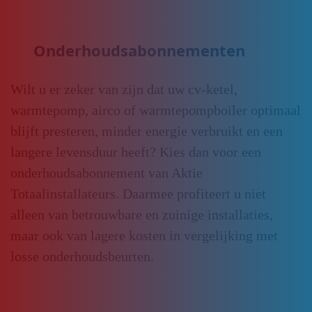
Onderhoudsabonnementen
Wilt u er zeker van zijn dat uw cv-ketel,
warmtepomp, airco of warmtepompboiler optimaal
blijft presteren, minder energie verbruikt en een
langere levensduur heeft? Kies dan voor een
onderhoudsabonnement van Aktie
Totaalinstallateurs. Daarmee profiteert u niet
alleen van betrouwbare en zuinige installaties,
maar ook van lagere kosten in vergelijking met
losse onderhoudsbeurten.