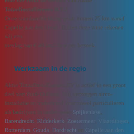
Hoe ver reikt de service van Aktie
Totaalinstallateurs B.V.?
Onze standaarddekking geldt binnen 25 km vanaf
Capelle aan den IJssel. Buiten deze zone rekenen
wij een
toeslag van € 48 incl. btw per bezoek.
Werkzaam in de regio
Aktie Totaalinstallateurs BV is actief in een groot
deel van Zuid-Holland. Wij verzorgen airco-
installatie en onderhoud voor zowel particulieren
als bedrijven in onder meer
Spijkenisse
,
Barendrecht
,
Ridderkerk
,
Zoetermeer
,
Vlaardingen
,
Rotterdam
,
Gouda
,
Dordrecht
en
Capelle aan den