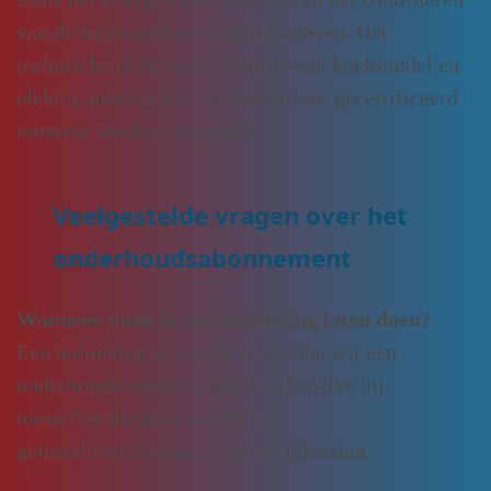
van de buitenunit op vuil of bladeren. Het
technische deel, zoals controle van koelmiddel en
elektra, moet echter altijd door een gecertificeerd
monteur worden uitgevoerd.
Veelgestelde vragen over het
onderhoudsabonnement
Wanneer moet ik een nulmeting laten doen?
Een nulmeting is verplicht voordat wij een
onderhoudscontract afsluiten, behalve bij
toestellen die door ons zijn
geïnstalleerd binnen 2 jaar na plaatsing.