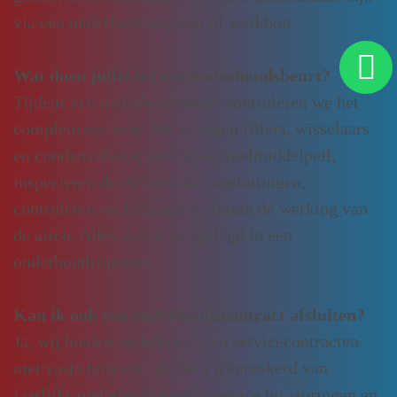
via een onderhoudsrapport of werkbon.
Wat doen jullie bij een onderhoudsbeurt?
Tijdens een onderhoudsbeurt controleren we het
complete systeem. We reinigen filters, wisselaars
en condensafvoer, meten het koelmiddelpeil,
inspecteren de elektrische aansluitingen,
controleren op lekkages en testen de werking van
de airco. Alles wordt vastgelegd in een
onderhoudsrapport.
Kan ik ook een onderhoudscontract afsluiten?
Ja, wij bieden onderhouds- en servicecontracten
met vaste tarieven. Zo bent u verzekerd van
jaarlijks onderhoud, snelle service bij storingen en