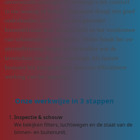
onverwachte storingen en verhoogt u het comfort
in uw woning of bedrijf. Daarnaast draagt een goed
onderhouden airco bij aan een gezonder
binnenklimaat door schone lucht en het voorkomen
van schimmels en allergenen. Verder houdt het uw
airconditioning langer in topconditie wat de
levensduur van de airco verlengd. Als laatste
bespaart het energiekosten door een efficiëntere
werking van het apparaat.
Onze werkwijze in 3 stappen
Inspectie & schouw
We bekijken filters, luchtwegen en de staat van de
binnen- en buitenunit.