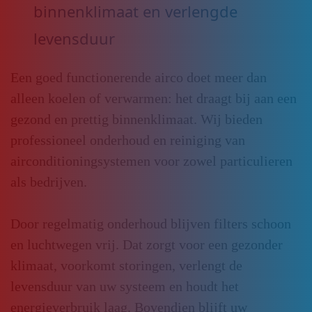
binnenklimaat en verlengde
levensduur
Een goed functionerende airco doet meer dan
alleen koelen of verwarmen: het draagt bij aan een
gezond en prettig binnenklimaat. Wij bieden
professioneel onderhoud en reiniging van
airconditioningsystemen voor zowel particulieren
als bedrijven.
Door regelmatig onderhoud blijven filters schoon
en luchtwegen vrij. Dat zorgt voor een gezonder
klimaat, voorkomt storingen, verlengt de
levensduur van uw systeem en houdt het
energieverbruik laag. Bovendien blijft uw