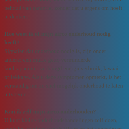
behoud van garantie, zonder dat u ergens om hoeft
te denken.
Hoe weet ik of mijn airco onderhoud nodig
heeft?
Signalen dat onderhoud nodig is, zijn onder
andere: een muffe geur, verminderde
koelcapaciteit, verhoogd energieverbruik, lawaai
of lekkage. Als u deze symptomen opmerkt, is het
verstandig om zo snel mogelijk onderhoud te laten
uitvoeren.
Kan ik zelf mijn airco onderhouden?
U kunt kleine onderhoudshandelingen zelf doen,
zoals het reinigen van de filters en het controleren