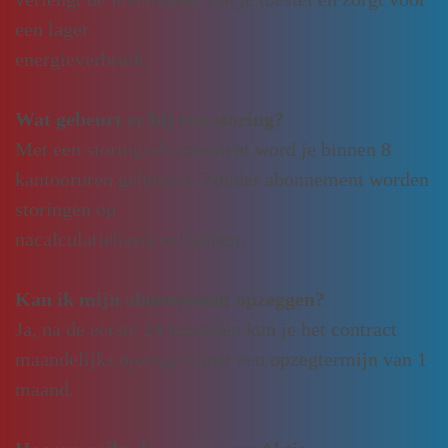
een lager
energieverbruik.
Wat gebeurt er bij een storing?
Met een storingsabonnement word je binnen 8
kantooruren geholpen. Zonder abonnement worden
storingen op
nacalculatiebasis verholpen.
Kan ik mijn abonnement opzeggen?
Ja, na de eerste 24 maanden kun je het contract
maandelijks opzeggen met een opzegtermijn van 1
maand.