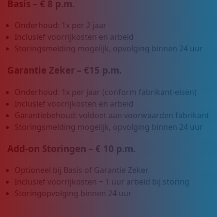
Basis – € 8 p.m.
Onderhoud: 1x per 2 jaar
Inclusief voorrijkosten en arbeid
Storingsmelding mogelijk, opvolging binnen 24 uur
Garantie Zeker – €15 p.m.
Onderhoud: 1x per jaar (conform fabrikant-eisen)
Inclusief voorrijkosten en arbeid
Garantiebehoud: voldoet aan voorwaarden fabrikant
Storingsmelding mogelijk, opvolging binnen 24 uur
Add-on Storingen – € 10 p.m.
Optioneel bij Basis of Garantie Zeker
Inclusief voorrijkosten + 1 uur arbeid bij storing
Storingopvolging binnen 24 uur