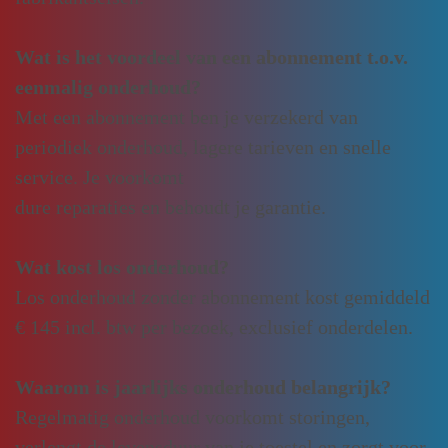
Wat is het voordeel van een abonnement t.o.v.
eenmalig onderhoud?
Met een abonnement ben je verzekerd van
periodiek onderhoud, lagere tarieven en snelle
service. Je voorkomt
dure reparaties en behoudt je garantie.
Wat kost los onderhoud?
Los onderhoud zonder abonnement kost gemiddeld
€ 145 incl. btw per bezoek, exclusief onderdelen.
Waarom is jaarlijks onderhoud belangrijk?
Regelmatig onderhoud voorkomt storingen,
verlengt de levensduur van je toestel en zorgt voor