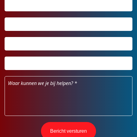
Telefoonnummer
*
Email
Postcode
*
Huisnummer
*
Waar
kunnen
we
je
bij
helpen?
*