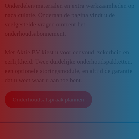
Onderdelen/materialen en extra werkzaamheden op
nacalculatie. Onderaan de pagina vindt u de
veelgestelde vragen omtrent het
onderhoudsabonnement.
Met Aktie BV kiest u voor eenvoud, zekerheid en
eerlijkheid. Twee duidelijke onderhoudspakketten,
een optionele storingsmodule, en altijd de garantie
dat u weet waar u aan toe bent.
Onderhoudsafspraak plannen