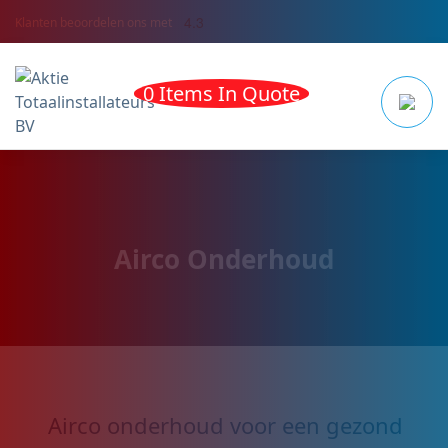
4.3
Klanten beoordelen ons met
0 Items In Quote
Airco Onderhoud
Airco onderhoud voor een gezond