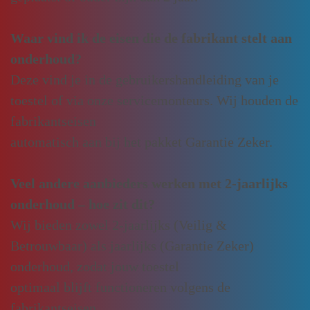
Waar vind ik de eisen die de fabrikant stelt aan
onderhoud?
Deze vind je in de gebruikershandleiding van je
toestel of via onze servicemonteurs. Wij houden de
fabrikantseisen
automatisch aan bij het pakket Garantie Zeker.
Veel andere aanbieders werken met 2-jaarlijks
onderhoud – hoe zit dit?
Wij bieden zowel 2-jaarlijks (Veilig &
Betrouwbaar) als jaarlijks (Garantie Zeker)
onderhoud, zodat jouw toestel
optimaal blijft functioneren volgens de
fabrikantseisen.