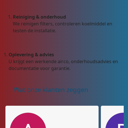
Reiniging & onderhoud
We reinigen filters, controleren koelmiddel en
testen de installatie.
Oplevering & advies
U krijgt een werkende airco, onderhoudsadvies en
documentatie voor garantie.
Wat onze klanten zeggen