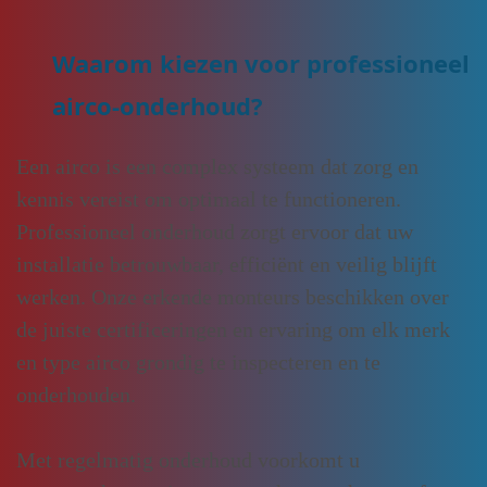
Waarom kiezen voor professioneel
airco-onderhoud?
Een airco is een complex systeem dat zorg en
kennis vereist om optimaal te functioneren.
Professioneel onderhoud zorgt ervoor dat uw
installatie betrouwbaar, efficiënt en veilig blijft
werken. Onze erkende monteurs beschikken over
de juiste certificeringen en ervaring om elk merk
en type airco grondig te inspecteren en te
onderhouden.
Met regelmatig onderhoud voorkomt u