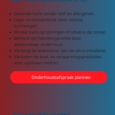
Gezonde lucht zonder stof en allergenen.
Lager stroomverbruik door schone
luchtwegen.
Minder kans op storingen of uitval in de zomer.
Behoud van fabrieksgarantie door
aantoonbaar onderhoud.
Verlengt de levensduur van uw airco-installatie.
Verbetert de koel- en verwarmingsprestaties
voor optimaal comfort.
Onderhoudsafspraak plannen
Veelgestelde vragen