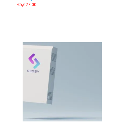
€
5,627.00