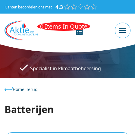
4.3
Klanten beoordelen ons met
0 Items In Quote
Specialist in klimaatbeheersing
Home
Batterijen