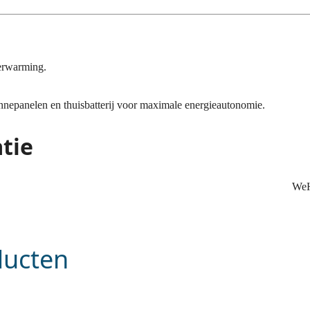
verwarming.
nepanelen en thuisbatterij voor maximale energieautonomie.
tie
WeH
ducten