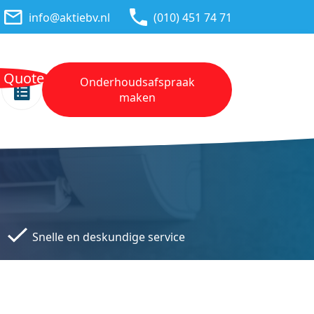
info@aktiebv.nl
(010) 451 74 71
n Quote
Onderhoudsafspraak
maken
Snelle en deskundige service
Transp