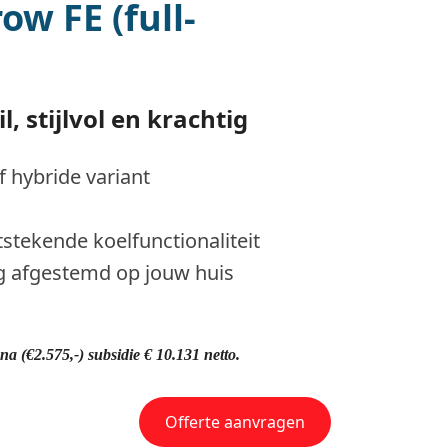
w FE (full-
, stijlvol en krachtig
of hybride variant
tstekende koelfunctionaliteit
g afgestemd op jouw huis
, na (€2.575,-) subsidie € 10.131 netto.
Offerte aanvragen