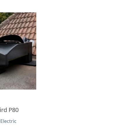
ird P80
lectric