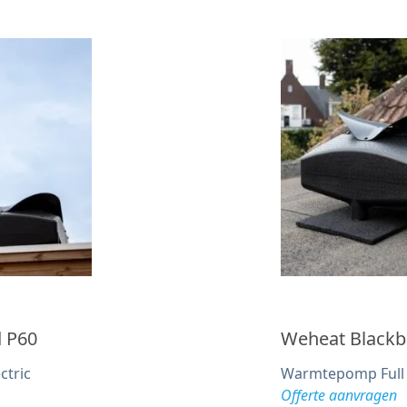
d P60
Weheat Blackb
ctric
Warmtepomp Full E
Offerte aanvragen