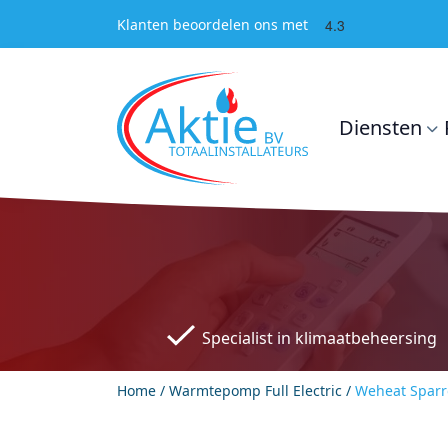
4.3
Klanten beoordelen ons met
Diensten
Specialist in klimaatbeheersing
Home
/
Warmtepomp Full Electric
/
Weheat Sparrow