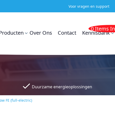
Voor vragen en support
0 Items I
Producten
Over Ons
Contact
Kennisbank
Duurzame energieoplossingen
 FE (full-electric)