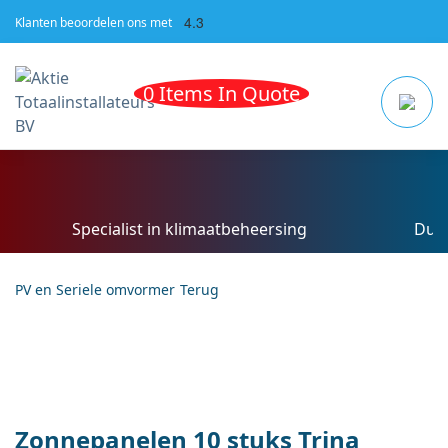
4.3
Klanten beoordelen ons met
0 Items In Quote
Specialist in klimaatbeheersing
Duu
PV en Seriele omvormer
Zonnepanelen 10 stuks Trina