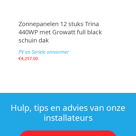
Zonnepanelen 12 stuks Trina
440WP met Growatt full black
schuin dak
PV en Seriele omvormer
€
4,257.00
Hulp, tips en advies van onze
installateurs