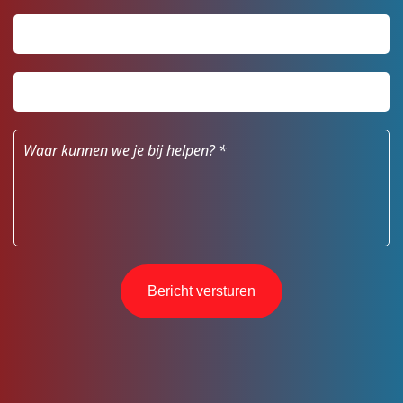
Postcode
*
Huisnummer
*
Waar
kunnen
we
je
bij
helpen?
*