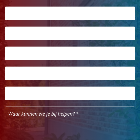
Achternaam
*
Telefoonnummer
*
Email
Postcode
*
Huisnummer
*
Waar
kunnen
we
je