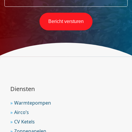
bij
helpen?
*
Diensten
Warmtepompen
Airco’s
CV Ketels
Zonnepanelen