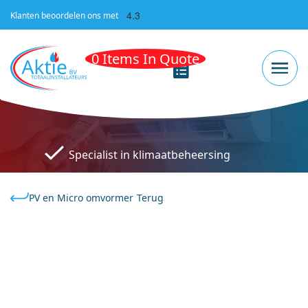
4.3
Klanten beoordelen ons met
0 Items In Quote
Specialist in klimaatbeheersing
PV en Micro omvormer