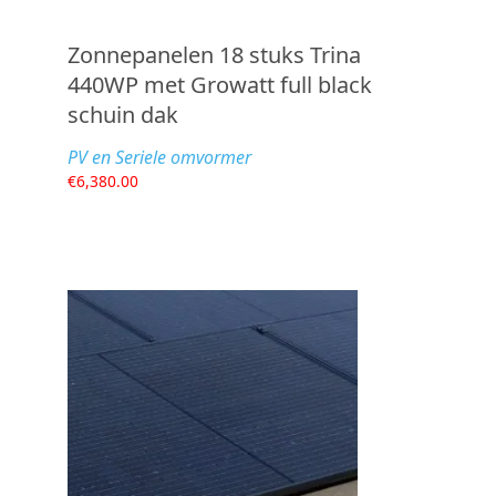
Zonnepanelen 18 stuks Trina
440WP met Growatt full black
schuin dak
PV en Seriele omvormer
€
6,380.00