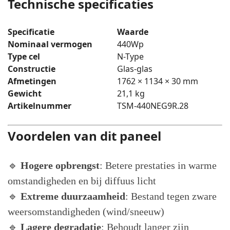
Technische specificaties
Specificatie
Waarde
Nominaal vermogen
440Wp
Type cel
N-Type
Constructie
Glas-glas
Afmetingen
1762 × 1134 × 30 mm
Gewicht
21,1 kg
Artikelnummer
TSM-440NEG9R.28
Voordelen van dit paneel
🔹
Hogere opbrengst
: Betere prestaties in warme
omstandigheden en bij diffuus licht
🔹
Extreme duurzaamheid
: Bestand tegen zware
weersomstandigheden (wind/sneeuw)
🔹
Lagere degradatie
: Behoudt langer zijn