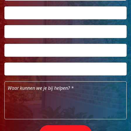
Telefoonnummer
*
Email
Postcode
*
Huisnummer
*
Waar
kunnen
we
je
bij
helpen?
*