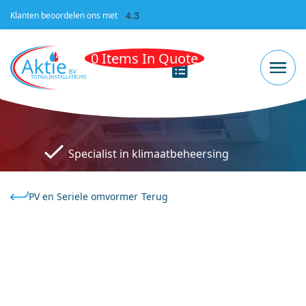
4.3
Klanten beoordelen ons met
0 Items In Quote
Specialist in klimaatbeheersing
PV en Seriele omvormer