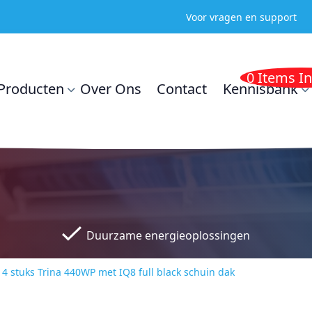
Voor vragen en support
0 Items I
Producten
Over Ons
Contact
Kennisbank
Duurzame energieoplossingen
4 stuks Trina 440WP met IQ8 full black schuin dak