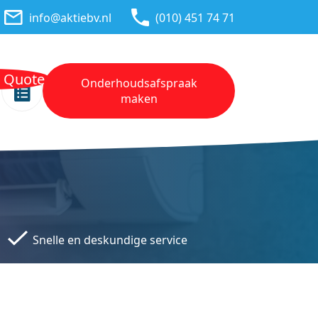
info@aktiebv.nl
(010) 451 74 71
n Quote
Onderhoudsafspraak
maken
Snelle en deskundige service
Transp