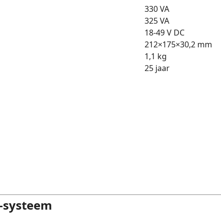
330 VA
325 VA
18-49 V DC
212×175×30,2 mm
1,1 kg
25 jaar
8-systeem