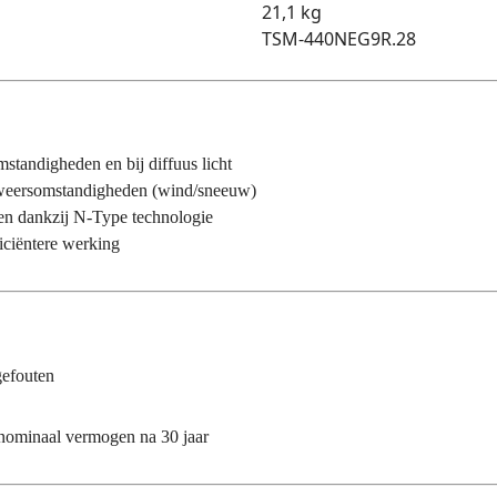
21,1 kg
TSM-440NEG9R.28
mstandigheden en bij diffuus licht
 weersomstandigheden (wind/sneeuw)
en dankzij N-Type technologie
iciëntere werking
gefouten
nominaal vermogen na 30 jaar