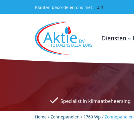
4.3
Klanten beoordelen ons met
Diensten
Specialist in klimaatbeheersing
Home
/
Zonnepanelen
/
1760 Wp
/
Zonnepanelen 