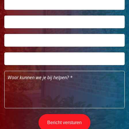
Telefoonnummer
*
Email
Postcode
*
Huisnummer
*
Waar
kunnen
we
je
bij
helpen?
*