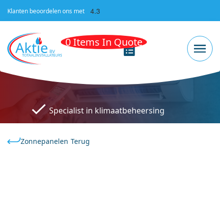
4.3
Klanten beoordelen ons met
0 Items In Quote
Specialist in klimaatbeheersing
Zonnepanelen