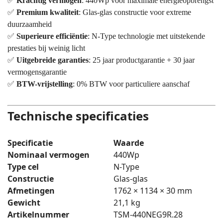
✅
Krachtig vermogen
: 440Wp voor maximale energieopbrengst
✅
Premium kwaliteit
: Glas-glas constructie voor extreme
duurzaamheid
✅
Superieure efficiëntie
: N-Type technologie met uitstekende
prestaties bij weinig licht
✅
Uitgebreide garanties
: 25 jaar productgarantie + 30 jaar
vermogensgarantie
✅
BTW-vrijstelling
: 0% BTW voor particuliere aanschaf
Technische specificaties
Specificatie
Waarde
Nominaal vermogen
440Wp
Type cel
N-Type
Constructie
Glas-glas
Afmetingen
1762 × 1134 × 30 mm
Gewicht
21,1 kg
Artikelnummer
TSM-440NEG9R.28