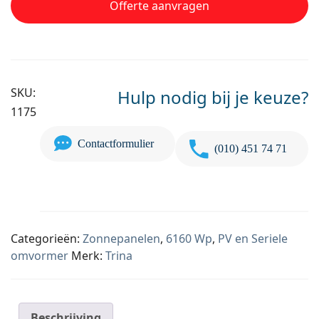
Offerte aanvragen
SKU:
Hulp nodig bij je keuze?
1175
Contactformulier
(010) 451 74 71
Categorieën:
Zonnepanelen
,
6160 Wp
,
PV en Seriele
omvormer
Merk:
Trina
Beschrijving